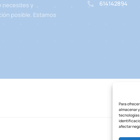
614142894
e necesites y
ción posible. Estamos
Para ofrecer
almacenar y/
tecnologías
identificaci
afectar nega