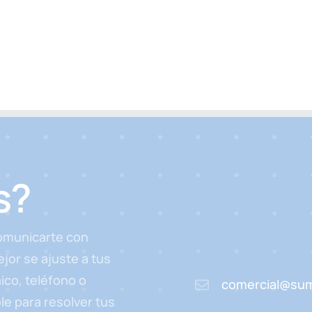
s?
comunicarte con
jor se ajuste a tus
ico, teléfono o
comercial@sum
e para resolver tus